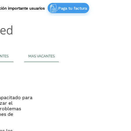
Paga tu factura
ación importante usuarios‎ ‎
Red
NTES
MAS VACANTES
apacitado para
zar el
problemas
nes de
as las