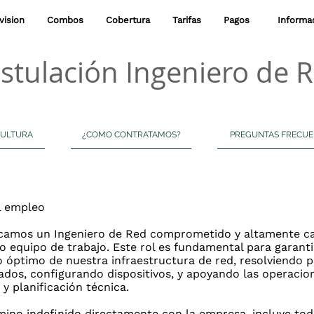
vision
Combos
Cobertura
Tarifas
Pagos
‎ ‎ Inform
stulación Ingeniero de 
ULTURA
¿COMO CONTRATAMOS?
PREGUNTAS FRECUE
l empleo
camos un Ingeniero de Red comprometido y altamente c
o equipo de trabajo. Este rol es fundamental para garanti
 óptimo de nuestra infraestructura de red, resolviendo 
ados, configurando dispositivos, y apoyando las operacio
y planificación técnica.
mino indefinido directamente con la empresa, incluye tod