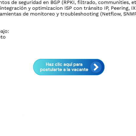
tos de seguridad en BGP (RPKI, filtrado, communities, et
integración y optimizacion ISP con tránsito IP, Peering, I
amientas de monitoreo y troubleshooting (Netflow, SNMP
ajo:
eto
Servicio
No
ia
al cliente
y 