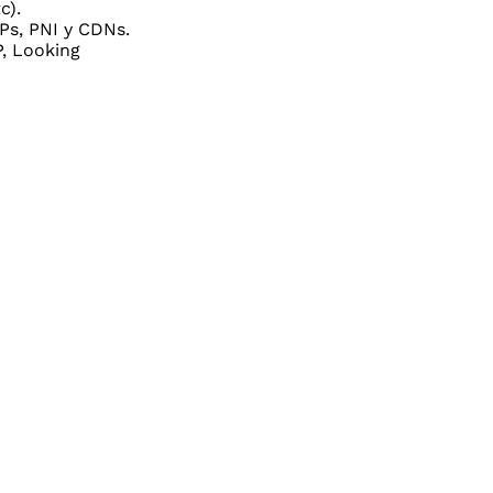
c).
XPs, PNI y CDNs.
, Looking
rmatividad Legal
Regulaciones