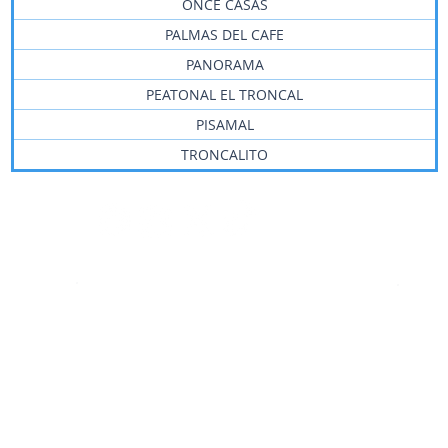
ONCE CASAS
PALMAS DEL CAFE
PANORAMA
PEATONAL EL TRONCAL
PISAMAL
TRONCALITO
Servicio
No
ia
al cliente
y 
Activa tu SIM
Norma
Apagón red móvil 2G
Prote
Canales de atención Móvil
Decre