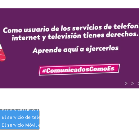
El servicio de internet es prestado por INSITEL SAS.
Términos 
El servicio de televisión Premium es prestado por DIRECTV
Tér
El servicio de Streaming es prestado por NUPLIN.
Términos y C
El servicio de televisión TV bitwan es prestado por INSITEL S
El servicio Móvil es prestado por Suma Móvil S.A.S.
Términos y