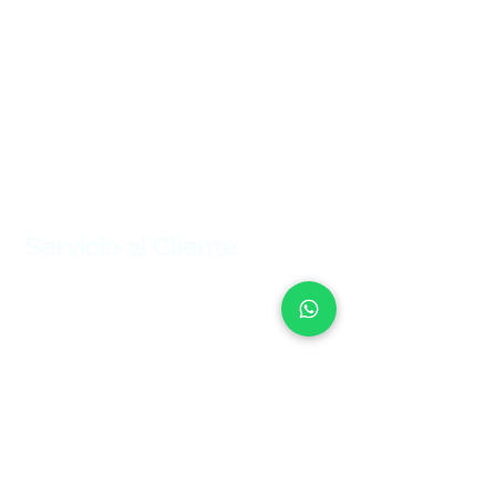
Seguridad en la red
Programa de Mecanismo de Mejora
Cómo reciclar tus baterías y celulares dañados
Política de protección de datos línea móvil
Política de protección de datos personales
Servicio al Cliente
Activa tu SIM
Apagón red móvil 2G
Canales de atención Móvil
Comparador de paquetes prepago
Condiciones del servicio prepago
Cómo configurar APN
Diferentes estados de IMEI
Indicadores de calidad móvil
Indicadores de satisfacción del usuario