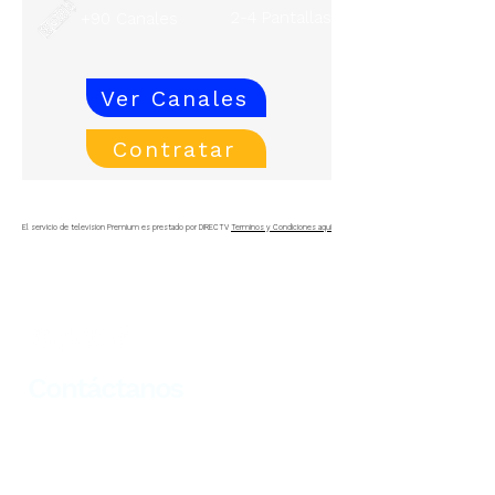
2-4 Pantallas
+90 Canales
Ver Canales
Contratar
El servicio de television Premium es prestado por DIRECTV
Terminos y Condiciones aqui
Contáctanos
llámanos
601 794 2321