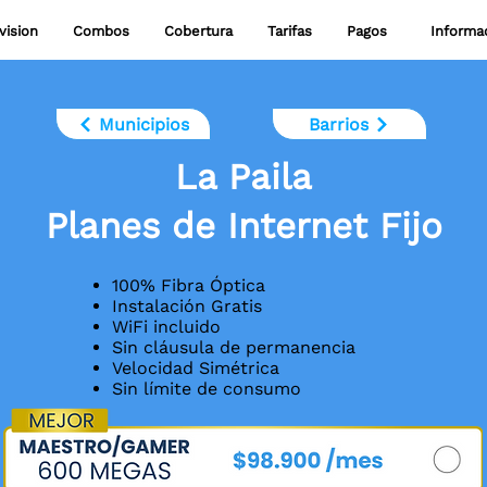
vision
Combos
Cobertura
Tarifas
Pagos
‎ ‎ Inform
Municipios
Barrios
La Paila
Planes de Internet Fijo
100% Fibra Óptica
Instalación Gratis
WiFi incluido
Sin cláusula de permanencia
Velocidad Simétrica
Sin límite de consumo