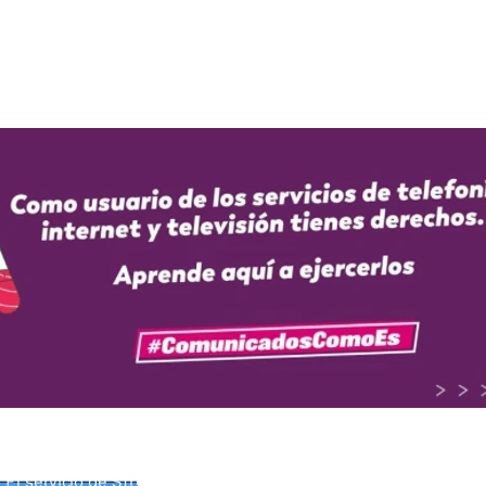
Términos y condiciones generales móvil
Términos y condiciones sitio web
¿Perdiste o te robaron tu celular?
El servicio de internet es prestado por INSITEL SAS.
Términos 
El servicio de televisión Premium es prestado por DIRECTV
Tér
El servicio de Streaming es prestado por NUPLIN.
Términos y C