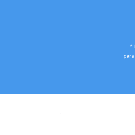
* 
para
Superintendenc
de Industria y