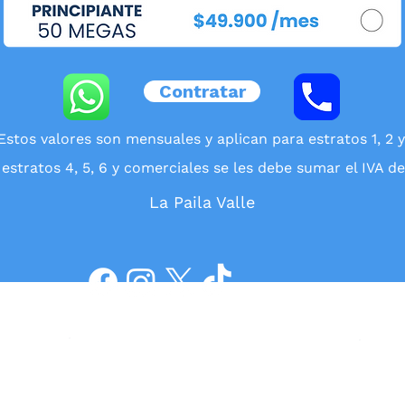
Contratar
Estos valores son mensuales y aplican para estratos 1, 2 y
 estratos 4, 5, 6 y comerciales se les debe sumar el IVA de
La Paila Valle
Servicio
No
ia
al cliente
y 