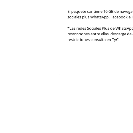
El paquete contiene 16 GB de navega
sociales plus WhatsApp, Facebook e 
*Las redes Sociales Plus de WhatsAp
restricciones entre ellas, descarga de
restricciones consulta en TyC
Superintendenc
de Industria y
Comercio
www.sic.gov.co
contactenos@sic.gov.co
Linea gratuita 018000910165