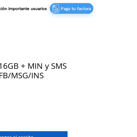
Paga tu factura
ación importante usuarios‎ ‎
 16GB + MIN y SMS
/FB/MSG/INS