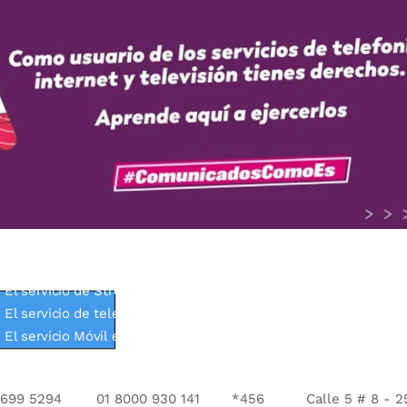
El servicio de internet es prestado por INSITEL SAS.
Términos 
El servicio de televisión Premium es prestado por DIRECTV
Tér
El servicio de Streaming es prestado por NUPLIN.
Términos y C
El servicio de televisión TV bitwan es prestado por INSITEL S
El servicio Móvil es prestado por Suma Móvil S.A.S.
Términos y
 699 5294
01 8000 930 141
*456
Calle 5 # 8 - 2