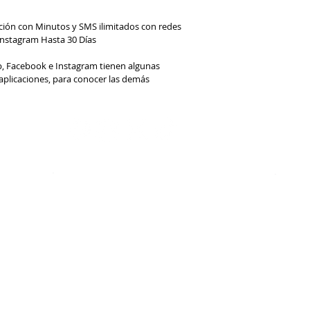
ción con Minutos y SMS ilimitados con redes 
Instagram Hasta 30 Días
p, Facebook e Instagram tienen algunas 
 aplicaciones, para conocer las demás 
Servicio
No
ia
al cliente
y 
Activa tu SIM
Norma
Apagón red móvil 2G
Prote
Canales de atención Móvil
Decre
Comparador de paquetes prepago
Homol
Condiciones del servicio prepago