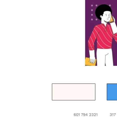
601 7
94 2321
317